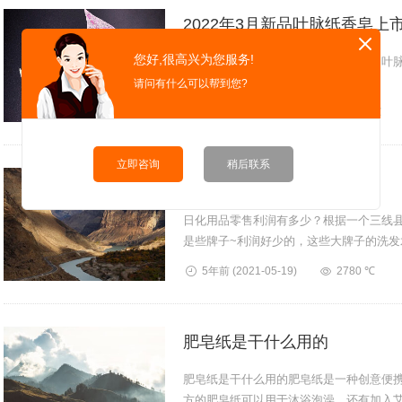
2022年3月新品叶脉纸香皂上
您好,很高兴为您服务!
这是我工厂今年新设计的纸香皂产品：叶
草味道......
请问有什么可以帮到您?
4年前
(2022-03-07)
22433 ℃
立即咨询
稍后联系
日化用品零售利润有多少？
日化用品零售利润有多少？根据一个三线县
是些牌子~利润好少的，这些大牌子的洗发水
一瓶都是以1、2块来算...
5年前
(2021-05-19)
2780 ℃
肥皂纸是干什么用的
肥皂纸是干什么用的肥皂纸是一种创意便
方的肥皂纸可以用于沐浴泡澡，还有加入