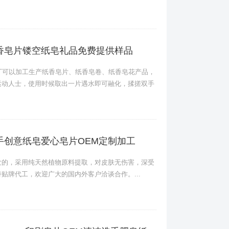
香皂片镂空纸皂礼品免费提供样品
厂可以加工生产纸香皂片、纸香皂卷、纸香皂花产品，
运动人士，使用时候取出一片遇水即可融化，揉搓双手
手创意纸皂爱心皂片OEM定制加工
发的，采用纯天然植物原料提取，对皮肤无伤害，深受
贴牌代工，欢迎广大的国内外客户洽谈合作。...