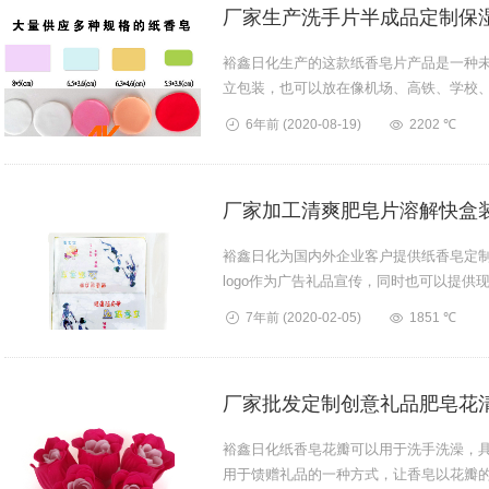
厂家生产洗手片半成品定制保
裕鑫日化生产的这款纸香皂片产品是一种
立包装，也可以放在像机场、高铁、学校
香味、颜色，一切以客户下单需求为...
6年前
(2020-08-19)
2202 ℃
厂家加工清爽肥皂片溶解快盒
裕鑫日化为国内外企业客户提供纸香皂定
logo作为广告礼品宣传，同时也可以提
产品欢迎来电咨询。...
7年前
(2020-02-05)
1851 ℃
厂家批发定制创意礼品肥皂花
裕鑫日化纸香皂花瓣可以用于洗手洗澡，
用于馈赠礼品的一种方式，让香皂以花瓣