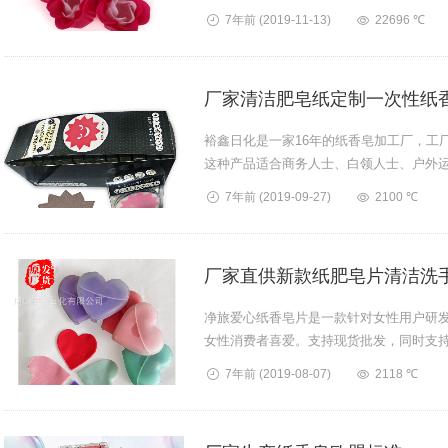
具有香皂的功效。这款纸香皂是采用...
7年前
(2019-11-13)
22696 ℃
厂家清洁肥皂纸定制一次性纸
裕鑫日化是一家16年的纸香皂加工厂，工
这种产品适合商务人士、白领人士、户外
起丰富的泡沫，具有芳香怡人的花...
7年前
(2019-09-27)
2100 ℃
厂家直供新款纸肥皂片清洁洗
净旅爱心纸香皂片是一款针对女性用户研
女性消费者喜爱。支持现货批发，同时支持
7年前
(2019-08-07)
2118 ℃