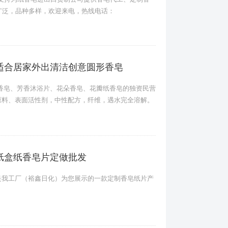
广泛，品种多样，欢迎来电，热线电话：
适合居家外出清洁创意圆形香皂
香皂、芳香沐浴片、花朵香皂、花瓣纸香皂的独资民营
原料、表面活性剂，中性配方，纤维，遇水完全溶解。
纸盒纸香皂片定做批发
是我工厂（裕鑫日化）为您展示的一款定制香皂纸片产