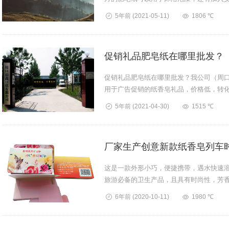
皂加工厂，可以为您提供个性化需求...
5年前
(2021-05-11)
1806 ℃
促销礼品肥皂纸在哪里批发？
促销礼品肥皂纸在哪里批发？我公司（周
用于广告促销的纸香皂礼品，价格低，转
地推或者会议营销时候转化客户。我...
5年前
(2021-04-30)
1515 ℃
厂家生产创意新款纸香皂列车
这是一款外形小巧，便捷携带，遇水快速溶
旅游必备的卫生产品，且具有时尚性，芳
皂在时尚白领人士中非常受欢迎，...
6年前
(2020-10-11)
1980 ℃