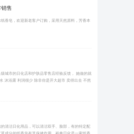
市销售
脉纸香皂，欢迎新老客户订购，采用天然原料，芳香本
级城市的日化店和护肤品零售店经验反馈， 她做的就
 沐浴露 利润很少 除非你是开大超市 卖得出去 不然
携的清洁日化用品，可以清洁双手、脸部，有的特定配
艾草成分的纸香皂有其保健作用。裕鑫日化是一家纸香