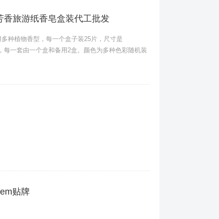
芳香旅游纸香皂盒装代工批发
多种植物香型，每一个盒子装25片，尺寸是
0套，每一套由一个盒和备用2盒。颜色为多种色彩随机装
em贴牌