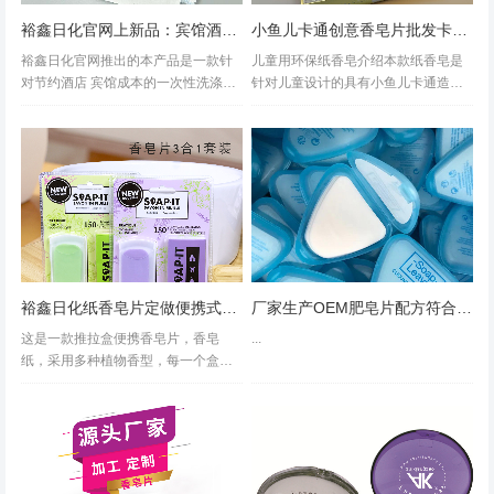
裕鑫日化官网上新品：宾馆酒店用一次性洗涤皂片节约环保支持香型定制
小鱼儿卡通创意香皂片批发卡pvc盒装卡通香皂纸厂家批发纸香皂报价
裕鑫日化官网推出的本产品是一款针
儿童用环保纸香皂介绍本款纸香皂是
对节约酒店 宾馆成本的一次性洗涤皂
针对儿童设计的具有小鱼儿卡通造型
片，采用高浓缩，去污效果明显的纸
的盒装纸香皂，培养孩子洗手好习
香皂产品，只需要少量即可去除污
惯，从一片卡通创意纸香皂开始。采
渍，给用房客人良好的体验，同时支
用环保原料制造，塑料盒无重金属，
持香型定制，依据酒店 宾馆的环境香
香皂片采用色彩各异，吸引孩子注意
味进行...
力，而且造...
裕鑫日化纸香皂片定做便携式芳香旅游纸香皂盒装代工批发
厂家生产OEM肥皂片配方符合检测温和香皂片形状颜色香味定制皂纸
这是一款推拉盒便携香皂片，香皂
...
纸，采用多种植物香型，每一个盒子
装25片，尺寸是5*8*1cm，吸塑包
装，批发一箱共计100套，每一套由
一个盒和备用2盒。颜色为多种色彩随
机装箱。可以定制纸香皂的颜色。...