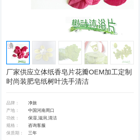
厂家供应立体纸香皂片花瓣OEM加工定制
时尚装肥皂纸树叶洗手清洁
品牌：
净旅
产地：
中国河南周口
功效：
保湿,滋润,清洁
规格：
咨询客服
保质期：
三年