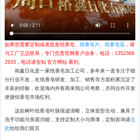
如果您需要定制或者批发纸香皂、
纸香皂片
、
纸香皂花
，请
与工厂王总联系，专门负责官网客户业务，电话：1352368
2933，电话请告知 官方网站 看到。
裕鑫日化是一家纸香皂加工公司，多年来一直专注于细
分行业不改，在纸香皂研发、加工、销售等方面积累沉淀了
丰富的经验，欢迎海内外客商来我公司考察，共同合作开发
便捷纸香皂市场红利。
这款树叶纸香皂叶脉痕迹清晰，立体造型生动，兼具了
洗手功能与美观功能，支持定制大小与厚薄，定制咨询请
点
此
给给我们留言