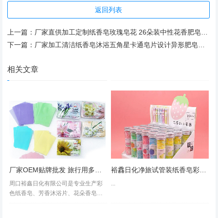
返回列表
上一篇：
厂家直供加工定制纸香皂玫瑰皂花 26朵装中性花香肥皂花 现货
下一篇：
厂家加工清洁纸香皂沐浴五角星卡通皂片设计异形肥皂纸参数定制
相关文章
厂家OEM贴牌批发 旅行用多种香味皂片
裕馫日化净旅试管装纸香皂彩色纸香皂皂片批发出口印度出口试管纸香皂
周口裕鑫日化有限公司是专业生产彩
...
色纸香皂、芳香沐浴片、花朵香皂、
花瓣纸香皂的独资民营企业，本公司
的产品采用植物香料、护肤原料、表