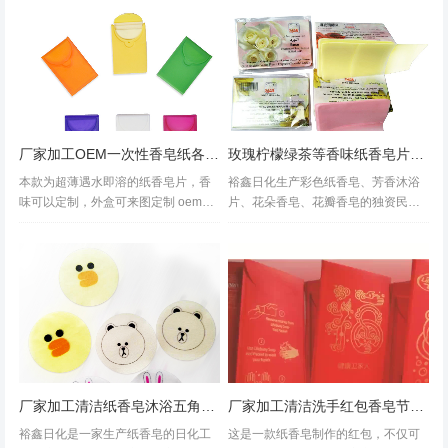
面活性剂，中性配方，纤维，遇水完
全溶解，是新一代的产品。本公司生
产的产品...
厂家加工OEM一次性香皂纸各种颜色皂纸肥皂花
玫瑰柠檬绿茶等香味纸香皂片工厂OEM定制出口外贸
本款为超薄遇水即溶的纸香皂片，香
裕鑫日化生产彩色纸香皂、芳香沐浴
味可以定制，外盒可来图定制 oem贴
片、花朵香皂、花瓣香皂的独资民营
牌加工，多色定制加工。支持免费拿
企业，本公司的产品采用植物香料、
样品。合作咨询热线：1352368293
护肤原料、表面活性剂， 是新一代的
3。我工厂成立于2005年一直以来专
产品。 时尚方便、随用随取、适合用
注于纸香皂这一单一产品，...
于:宾馆、酒店、超市、饭店、商场、
医...
厂家加工清洁纸香皂沐浴五角星卡通皂片设计异形肥皂纸参数定制
厂家加工清洁洗手红包香皂节日推荐喜气礼袋LOGO定制印刷纸肥皂
裕鑫日化是一家生产纸香皂的日化工
这是一款纸香皂制作的红包，不仅可