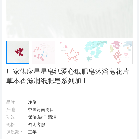
厂家供应星星皂纸爱心纸肥皂沐浴皂花片
草本香滋润纸肥皂系列加工
品牌：
净旅
产地：
中国河南周口
功效：
保湿,滋润,清洁
规格：
咨询客服
保质期：
三年