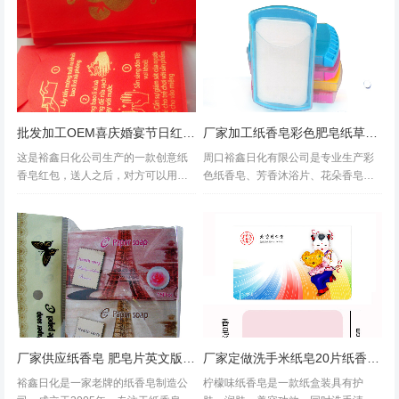
面活性剂，中性配方，纤维，遇水完
丽的特点。...
全溶解。本公司生产的产品具有去
污、护肤之...
批发加工OEM喜庆婚宴节日红包洗手纸香皂肥皂纸个性化图案定制
厂家加工纸香皂彩色肥皂纸草本香圆形方形纸皂
这是裕鑫日化公司生产的一款创意纸
周口裕鑫日化有限公司是专业生产彩
香皂红包，送人之后，对方可以用它
色纸香皂、芳香沐浴片、花朵香皂、
来洗手，每次撕下一小片即可洁净双
花瓣纸香皂的独资民营企业，本公司
手，个性红包深受消费者喜欢，欢迎
的产品采用植物香料、护肤原料、表
商超批发，企业定制。...
面活性剂，中性配方，纤维，遇水完
全溶解，是新一代的产品。本公司生
产的产品...
厂家供应纸香皂 肥皂片英文版盒装彩色皂片
厂家定做洗手米纸皂20片纸香皂清新保湿滋润肥皂纸柠檬味海洋味
裕鑫日化是一家老牌的纸香皂制造公
柠檬味纸香皂是一款纸盒装具有护