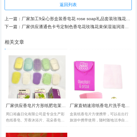
返回列表
上一篇：
厂家加工9朵心形盒装香皂花 rose soap礼品套装玫瑰花泡沫细腻
下一篇：
厂家供应潘通色卡号定制色香皂花玫瑰花束保湿滋润清洁加工肥皂纸
相关文章
厂家供应香皂片方形纸肥皂茉莉香型加工定制纸香皂
厂家直销速溶纸香皂片洗手皂片OEM
周口裕鑫日化有限公司是专业生产彩
盒装纸香皂片方便携带，可以在出行
色纸香皂、芳香沐浴片、花朵香皂、
旅游中携带使用，随时随地洁净自己
花瓣纸香皂的独资民营企业，本公司
的双手，保护您的健康。这款旅行便
的产品采用植物香料、护肤原料、表
携香皂纸具有卫生、清香、小巧、靓