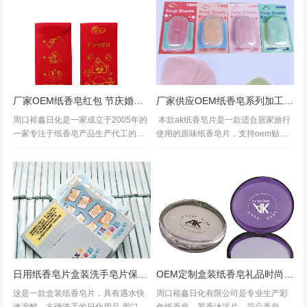
香皂oem贴牌加工请致电135236829
面活性剂，中性配方，纤维，遇水完
33...
全溶解，是新一代的绿色产品。本公
司生产的...
厂家OEM纸香皂红包 节庆婚庆用纸香皂红包
厂家供应OEM纸香皂系列加工定制时尚皂纸
周口裕鑫日化是一家成立于2005年的
本款ak纸香皂片是一款适合居家旅行
一家专注于纸香皂产品生产代工的日
使用的原味纸香皂片，支持oem贴牌
化用品公司，主要生产纸香皂片、纸
加工、支持批发与零售，时尚便捷，
香皂卷、纸香皂花、纸香皂洗衣片等
非常适合外出旅行、户外运动的人
系列产品，此类产品具有携带方便、
士，也适用家庭、学校、机场、高
艺术文化性，深受消费者喜爱，目前
铁、宾馆、酒店等公众场所，欢...
积累...
日用纸香皂片盒装洗手皂片保湿护肤植物提取
OEM定制盒装纸香皂礼品时尚便捷洗手皂片
这是一款盒装纸香皂片，具有遇水快
周口裕鑫日化有限公司是专业生产彩
速溶解，方便洗手的日化用品 周口裕
色纸香皂、芳香沐浴片、花朵香皂、