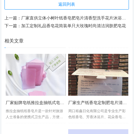
返回列表
上一篇：
厂家直供立体小树叶纸香皂肥皂片清香型洗手花片沐浴皂片加工定制
下一篇：
加工定制礼品香皂花筒装单只大玫瑰时尚清洁润肤肥皂花
相关文章
厂家贴牌皂纸推拉盒抽纸式皂纸多种香型纸片皂
厂家生产纸香皂定制肥皂片清洁护肤便携洗手片可通过检测抑菌皂纸
推拉盒抽纸纸香皂片是一款针对旅游
周口裕鑫日化有限公司是专业生产彩
人士准备的便携式卫生产品，方便商
色纸香皂、芳香沐浴片、花朵香皂、
务人士、旅游人士出行携带，这款纸
花瓣纸香皂的独资民营企业，本公司
香皂有多种香味供客户定制加工。纸
的产品采用植物香料、护肤原料、表