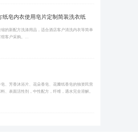
方纸皂内衣使用皂片定制简装洗衣纸
浓缩的新配方洗涤用品，适合酒店客户清洗内衣等简单
客户采购。...
香皂、芳香沐浴片、花朵香皂、花瓣纸香皂的独资民营
原料、表面活性剂，中性配方，纤维，遇水完全溶解。