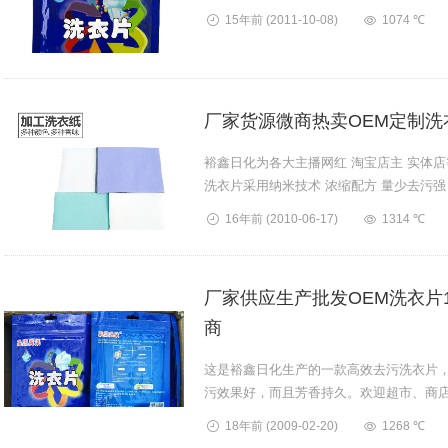
15年前
(2011-10-08)
1074 ℃
厂家货源微商热卖OEM定制
裕鑫日化为各大主播网红 淘宝店主 实体
洗衣片采用纳米技术 浓缩配方 量少去污强
购批发，量大价优！...
16年前
(2010-06-17)
1314 ℃
厂家供应生产批发OEM洗衣片11
商
这是裕鑫日化生产的一款高效去污洗衣片，
污效果好，而且芳香持久。欢迎超市、商
们。...
18年前
(2009-02-20)
1268 ℃