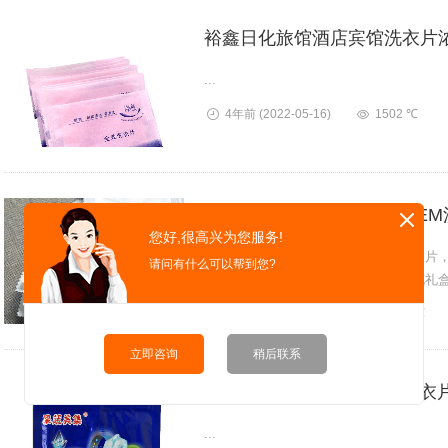
裕鑫日化旅馆酒店宾馆洗衣片
...
4年前
(2022-05-16)
1502 ℃
加工宾馆酒店一次性用品OE
您好,很高兴为您服务!
这是裕鑫日化生产的一种高效去污洗衣片
请问有什么可以帮到您?
裕鑫日化还是可以提供现货香皂玫瑰花礼
泡沐浴皂洗手皂加工定制，为广大客...
13年前
(2013-09-18)
1203 ℃
立即咨询
稍后联系
厂家生产批发洗衣纸oem洗衣
...