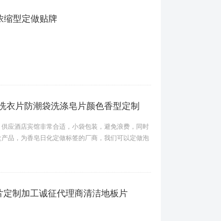
浓缩型定做贴牌
M洗衣片防潮袋洗涤皂片颜色香型定制
，供应酒店宾馆非常合适，小袋包装，避免浪费，同时
盒产品，为香皂日化定做标签的厂商，我们可以定做泡
片定制加工诚征代理商清洁地板片