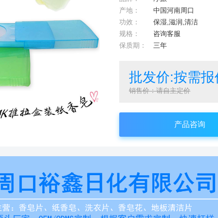
产地：
中国河南周口
功效：
保湿,滋润,清洁
规格：
咨询客服
保质期：
三年
批发价:按需报
销售价：请自主定价
产品咨询