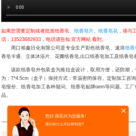
如果您需要定制或者批发纸香皂、
纸香皂片
、
纸香皂花
，请与
话：13523682933，电话请告知 官方网站 看到。
周口裕鑫日化有限公司是专业生产彩色纸香皂、速溶
纸香
香皂卡通、立体沐浴片、花瓣纸香皂,出口纸香皂加工及纸香皂各
该款纸香皂外包装盒为推拉盒设计，取用方便，还防潮，
为：7*4.5cm（盒子）保持方式：常温密闭保存。定制加工
皂报价、纸香皂加工各种疑问、纸香皂贴牌oem等问题。工
品。
您好,很高兴为您服务!
请问有什么可以帮到您?