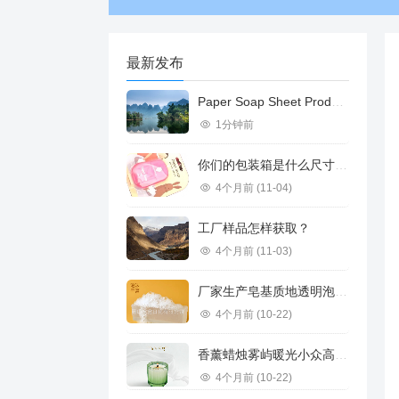
最新发布
Paper Soap Sheet Product Introduction
1分钟前
你们的包装箱是什么尺寸的？可容纳多少盒纸香皂？纸香皂多重？
4个月前
(11-04)
工厂样品怎样获取？
4个月前
(11-03)
厂家生产皂基质地透明泡沫丰富供应不同规格承接订单跨境推荐
4个月前
(10-22)
香薰蜡烛雾屿暖光小众高级感香氛浪漫高级礼物家用香薰雪松香味道
4个月前
(10-22)